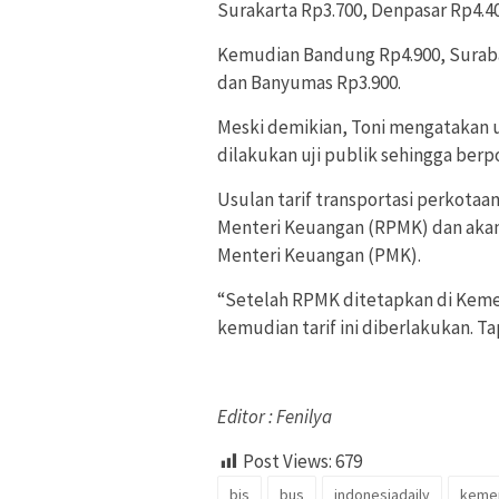
Surakarta Rp3.700, Denpasar Rp4.4
Kemudian Bandung Rp4.900, Surabay
dan Banyumas Rp3.900.
Meski demikian, Toni mengatakan u
dilakukan uji publik sehingga berp
Usulan tarif transportasi perkota
Menteri Keuangan (RPMK) dan akan 
Menteri Keuangan (PMK).
“Setelah RPMK ditetapkan di Keme
kemudian tarif ini diberlakukan. Ta
Editor : Fenilya
Post Views:
679
bis
bus
indonesiadaily
keme