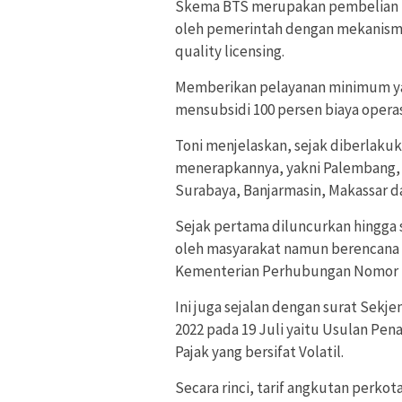
Skema BTS merupakan pembelian la
oleh pemerintah dengan mekanisme
quality licensing.
Memberikan pelayanan minimum ya
mensubsidi 100 persen biaya opera
Toni menjelaskan, sejak diberlaku
menerapkannya, yakni Palembang, 
Surabaya, Banjarmasin, Makassar 
Sejak pertama diluncurkan hingga sa
oleh masyarakat namun berencana a
Kementerian Perhubungan Nomor PR
Ini juga sejalan dengan surat Se
2022 pada 19 Juli yaitu Usulan Pe
Pajak yang bersifat Volatil.
Secara rinci, tarif angkutan perko