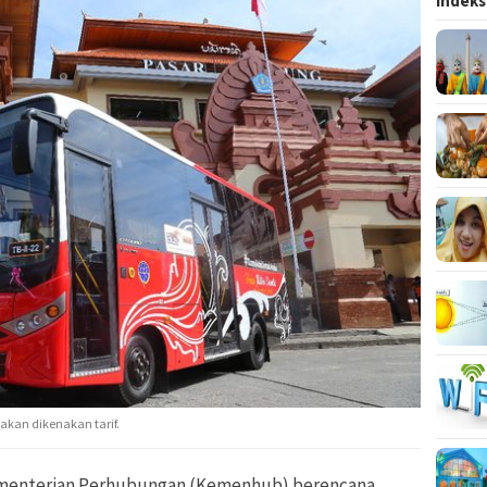
Indeks
 akan dikenakan tarif.
ementerian Perhubungan (Kemenhub) berencana