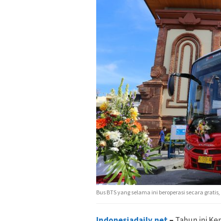
Bus BTS yang selama ini beroperasi secara gratis,
Indonesiadaily.net
–
Tahun ini K