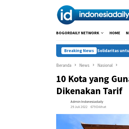
Loncat
ke
konten
BOGORDAILY NETWORK
HOME
N
Solidaritas untuk Petani Sukajaya:
Breaking News
Beranda
News
Nasional
10 Kota yang Gun
Dikenakan Tarif
Admin Indonesiadaily
29 Juli 2022
679 Dilihat