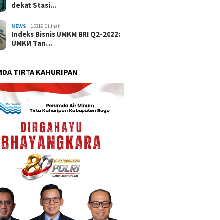
dekat Stasi…
NEWS
15319 Dilihat
Indeks Bisnis UMKM BRI Q2-2022:
UMKM Tan…
DA TIRTA KAHURIPAN