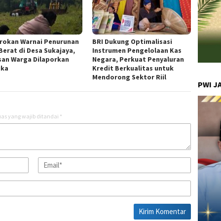
rokan Warnai Penurunan
BRI Dukung Optimalisasi
 Berat di Desa Sukajaya,
Instrumen Pengelolaan Kas
san Warga Dilaporkan
Negara, Perkuat Penyaluran
uka
Kredit Berkualitas untuk
Mendorong Sektor Riil
PWI J
as yang wajib ditandai
*