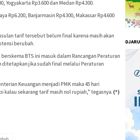
00, Yogyakarta Rp3.600 dan Medan Rp4.300.
a Rp6.200, Banjarmasin Rp4.300, Makassar Rp4.600
sulan tarif tersebut belum final karena masih akan
DJAR
otensi berubah.
an berskema BTS ini masuk dalam Rancangan Peraturan
ditetapkan jika sudah final melalui Peraturan
nterian Keuangan menjadi PMK maka 45 hari
pi kalau sekarang tarif masih nol rupiah,” tegasnya.
(*)
nhub