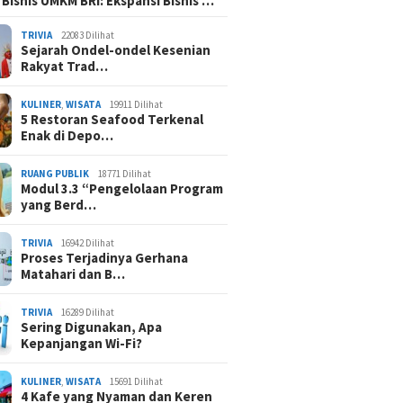
 Bisnis UMKM BRI: Ekspansi Bisnis …
TRIVIA
22083 Dilihat
Sejarah Ondel-ondel Kesenian
Rakyat Trad…
KULINER
,
WISATA
19911 Dilihat
5 Restoran Seafood Terkenal
Enak di Depo…
RUANG PUBLIK
18771 Dilihat
Modul 3.3 “Pengelolaan Program
yang Berd…
TRIVIA
16942 Dilihat
Proses Terjadinya Gerhana
Matahari dan B…
TRIVIA
16289 Dilihat
Sering Digunakan, Apa
Kepanjangan Wi-Fi?
KULINER
,
WISATA
15691 Dilihat
4 Kafe yang Nyaman dan Keren