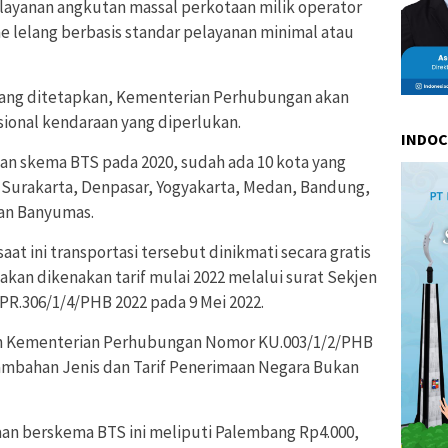
yanan angkutan massal perkotaan milik operator
 lelang berbasis standar pelayanan minimal atau
ng ditetapkan, Kementerian Perhubungan akan
sional kendaraan yang diperlukan.
INDO
kan skema BTS pada 2020, sudah ada 10 kota yang
Surakarta, Denpasar, Yogyakarta, Medan, Bandung,
dan Banyumas.
at ini transportasi tersebut dinikmati secara gratis
kan dikenakan tarif mulai 2022 melalui surat Sekjen
.306/1/4/PHB 2022 pada 9 Mei 2022.
kjen Kementerian Perhubungan Nomor KU.003/1/2/PHB
nambahan Jenis dan Tarif Penerimaan Negara Bukan
taan berskema BTS ini meliputi Palembang Rp4.000,