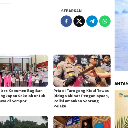
SEBARKAN
ANTA
lres Kebumen Bagikan
Pria di Tarogong Kidul Tewas
engkapan Sekolah untuk
Diduga Akibat Penganiayaan,
iswa di Sempor
Polisi Amankan Seorang
Pelaku