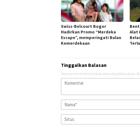
Swiss-Belcourt Bogor
Bent
Hadirkan Promo “Merdeka
Alat
Escape”, memperingati Bulan
Bela
Kemerdekaan
Terl
Tinggalkan Balasan
Alamat email Anda tidak akan dipublikasikan.
Ru